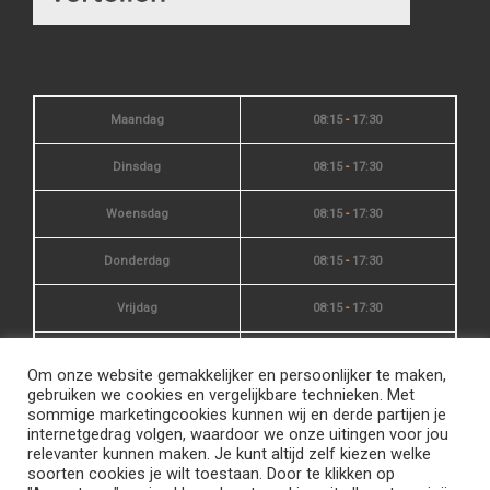
Maandag
08:15
-
17:30
Dinsdag
08:15
-
17:30
Woensdag
08:15
-
17:30
Donderdag
08:15
-
17:30
Vrijdag
08:15
-
17:30
Zaterdag
10:00
-
15:00
Om onze website gemakkelijker en persoonlijker te maken,
gebruiken we cookies en vergelijkbare technieken. Met
Zondag
gesloten
sommige marketingcookies kunnen wij en derde partijen je
internetgedrag volgen, waardoor we onze uitingen voor jou
relevanter kunnen maken. Je kunt altijd zelf kiezen welke
soorten cookies je wilt toestaan. Door te klikken op