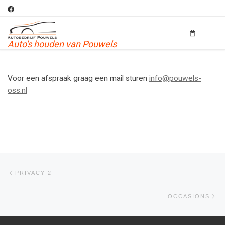
Skip to content
Men
Auto's houden van Pouwels
Voor een afspraak graag een mail sturen
info@pouwels-
oss.nl
Berichtnavigatie
Previous post
PRIVACY 2
Ne
OCCASIONS