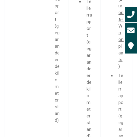
Te
pp
ur
lle
or
op
rra
t
a+
pp
(g
W
or
eg
o
t
ar
on
(g
an
pl
eg
de
aa
ar
er
ts
an
de
)
de
kil
er
Te
o
de
lle
m
kil
rr
et
o
ap
er
m
po
st
et
rt
an
er
(g
d)
st
eg
an
ar
d)
an