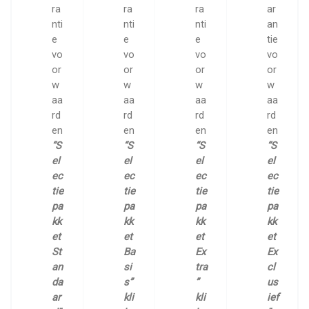
ra
ra
ra
ar
nti
nti
nti
an
e
e
e
tie
vo
vo
vo
vo
or
or
or
or
w
w
w
w
aa
aa
aa
aa
rd
rd
rd
rd
en
en
en
en
“S
“S
“S
“S
el
el
el
el
ec
ec
ec
ec
tie
tie
tie
tie
pa
pa
pa
pa
kk
kk
kk
kk
et
et
et
et
St
Ba
Ex
Ex
an
si
tra
cl
da
s”
”
us
ar
kli
kli
ief