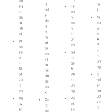
ett
ie
m
elij
Te
nd
)
ke
ch
e
ga
ni
Ni
de
ra
sc
eu
le
nti
h
w
n
e)
ke
e
m
ur
A
W
ot
en
P
as
or
K
se
Ge
en
ke
n
ldi
ve
uri
+
ge
rs
ng
St
A
ne
of
PK
O
llin
zu
ke
nd
gs
ig
uri
er
ba
en
ng
ho
k
ud
Vri
Po
Ge
vo
jw
et
ldi
lg
ar
sb
ge