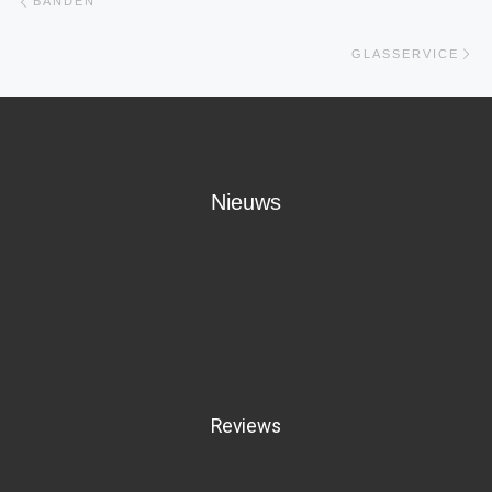
BANDEN
Ne
GLASSERVICE
Nieuws
Reviews