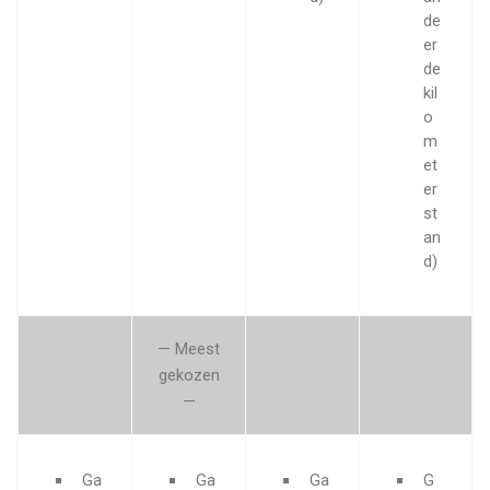
de
er
de
kil
o
m
et
er
st
an
d)
— Meest
gekozen
—
Ga
Ga
Ga
G