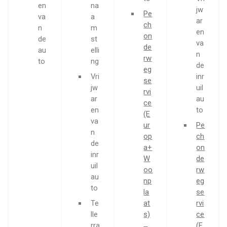
en
na
jw
Pe
va
a
ar
ch
n
m
en
on
de
st
va
de
au
elli
n
rw
to
ng
de
eg
Vri
inr
se
jw
uil
rvi
ar
au
ce
en
to
(E
va
ur
Pe
n
op
ch
de
a+
on
inr
W
de
uil
oo
rw
au
np
eg
to
la
se
Te
at
rvi
lle
s)
ce
rra
(E