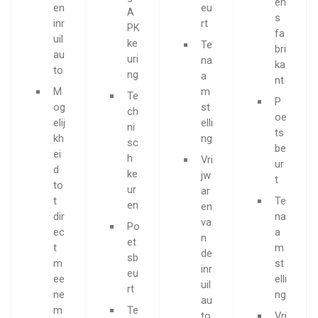
en
en
eu
A
s
inr
rt
PK
fa
uil
ke
Te
bri
au
uri
na
ka
to
ng
a
nt
M
m
Te
P
og
st
ch
oe
elij
elli
ni
ts
kh
ng
sc
be
ei
h
Vri
ur
d
ke
jw
t
to
ur
ar
t
Te
en
en
dir
na
va
Po
ec
a
n
et
t
m
de
sb
m
st
inr
eu
ee
elli
uil
rt
ne
ng
au
m
Te
to
Vri