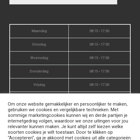
Maandag
08:15
-
17:30
Dinsdag
08:15
-
17:30
Woensdag
08:15
-
17:30
Donderdag
08:15
-
17:30
Vrijdag
08:15
-
17:30
Zaterdag
10:00
-
15:00
Om onze website gemakkelijker en persoonlijker te maken,
gebruiken we cookies en vergelijkbare technieken. Met
Zondag
gesloten
sommige marketingcookies kunnen wij en derde partijen je
internetgedrag volgen, waardoor we onze uitingen voor jou
relevanter kunnen maken. Je kunt altijd zelf kiezen welke
soorten cookies je wilt toestaan. Door te klikken op
"Accepteren", ga je akkoord met cookies uit alle categorieën.